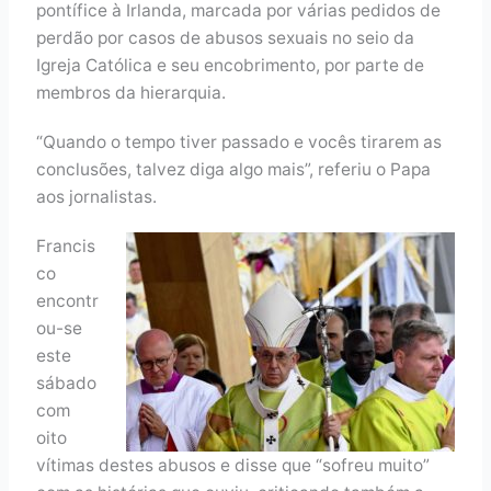
pontífice à Irlanda, marcada por várias pedidos de
perdão por casos de abusos sexuais no seio da
Igreja Católica e seu encobrimento, por parte de
membros da hierarquia.
“Quando o tempo tiver passado e vocês tirarem as
conclusões, talvez diga algo mais”, referiu o Papa
aos jornalistas.
Francis
co
encontr
ou-se
este
sábado
com
oito
vítimas destes abusos e disse que “sofreu muito”