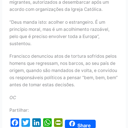
migrantes, autorizados a desembarcar após um
acordo com organizações da Igreja Católica.
“Deus manda isto: acolher o estrangeiro. É um
princípio moral, mas é um acolhimento razoável,
pelo que é preciso envolver toda a Europa”,
sustentou.
Francisco denunciou atos de tortura sofridos pelos
homens que regressam, nos barcos, ao seu país de
origem, quando são mandados de volta, e convidou
os responsáveis políticos a pensar “bem, bem, bem”
antes de tomar estas decisões.
OC
Partilhar:
F
T
L
W
P
Share