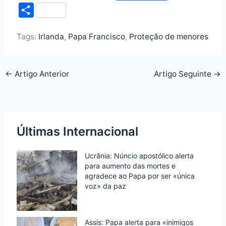
a
w
i
h
r
S
c
i
n
a
i
h
e
t
k
t
n
Tags:
Irlanda
,
Papa Francisco
,
Proteção de menores
a
b
t
e
s
t
r
o
e
d
A
F
e
←
Artigo Anterior
Artigo Seguinte
→
o
r
I
p
r
k
n
p
i
e
n
Últimas Internacional
d
Ucrânia: Núncio apostólico alerta
l
para aumento das mortes e
y
agradece ao Papa por ser «única
voz» da paz
Assis: Papa alerta para «inimigos