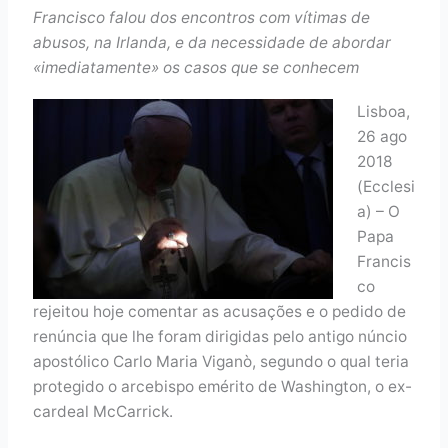
Francisco falou dos encontros com vítimas de
abusos, na Irlanda, e da necessidade de abordar
«imediatamente» os casos que se conhecem
Lisboa,
26 ago
2018
(Ecclesi
a) – O
Papa
Francis
co
rejeitou hoje comentar as acusações e o pedido de
renúncia que lhe foram dirigidas pelo antigo núncio
apostólico Carlo Maria Viganò, segundo o qual teria
protegido o arcebispo emérito de Washington, o ex-
cardeal McCarrick.