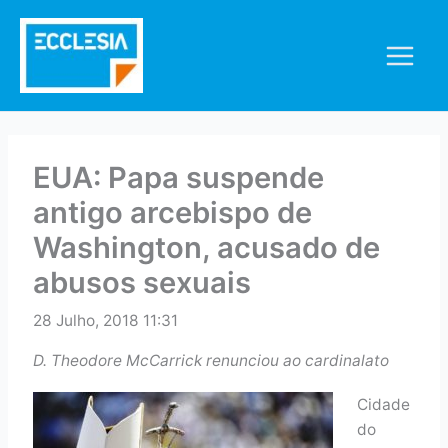
Skip
to
content
EUA: Papa suspende
antigo arcebispo de
Washington, acusado de
abusos sexuais
28 Julho, 2018 11:31
D. Theodore McCarrick renunciou ao cardinalato
Cidade
do