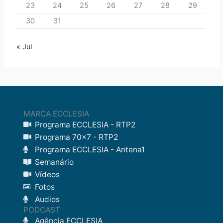
23
24
25
26
27
28
29
30
31
« Jul
MARCA ECCLESIA
Programa ECCLESIA - RTP2
Programa 70x7 - RTP2
Programa ECCLESIA - Antena1
Semanário
Vídeos
Fotos
Audios
PODCAST
Agência ECCLESIA