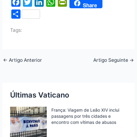
F
T
L
W
P
Share
a
w
i
h
r
S
c
i
n
a
i
h
e
t
k
t
n
Tags:
a
b
t
e
s
t
r
o
e
d
A
F
e
o
r
I
p
r
←
Artigo Anterior
Artigo Seguinte
→
k
n
p
i
e
n
Últimas Vaticano
d
l
França: Viagem de Leão XIV inclui
y
passagens por três cidades e
encontro com vítimas de abusos