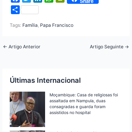
Share
a
w
i
h
r
S
c
i
n
a
i
h
e
t
k
t
n
Tags:
Família
,
Papa Francisco
a
b
t
e
s
t
r
o
e
d
A
F
e
←
Artigo Anterior
Artigo Seguinte
→
o
r
I
p
r
k
n
p
i
e
n
Últimas Internacional
d
Moçambique: Casa de religiosas foi
l
assaltada em Nampula, duas
y
consagradas e guarda foram
assistidos no hospital