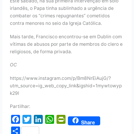
Este sábado, na sua primeira intervenção em solo
irlandês, o Papa tinha sublinhado a urgência de
combater os “crimes repugnantes” cometidos
contra menores no seio da Igreja Católica.
Mais tarde, Francisco encontrou-se em Dublin com
vítimas de abusos por parte de membros do clero e
religiosos, de forma privada.
OC
https://www.instagram.com/p/Bm8NrEiAujG/?
utm_source=ig_web_copy_link&igshid=1mywtowyp
k29l
Partilhar:
F
T
L
W
P
Share
a
w
i
h
r
S