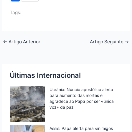
c
i
n
a
i
h
e
t
k
t
n
Tags:
a
b
t
e
s
t
r
o
e
d
A
F
e
o
r
I
p
r
←
Artigo Anterior
Artigo Seguinte
→
k
n
p
i
e
n
Últimas Internacional
d
l
Ucrânia: Núncio apostólico alerta
y
para aumento das mortes e
agradece ao Papa por ser «única
voz» da paz
Assis: Papa alerta para «inimigos